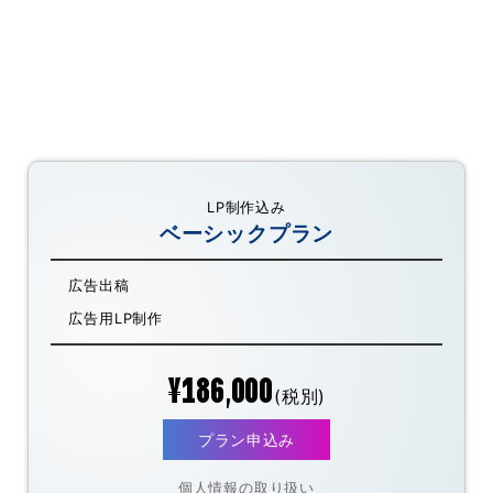
LP制作込み
ベーシックプラン
広告出稿
広告用LP制作
¥186,000
(税別)
プラン申込み
個人情報の取り扱い