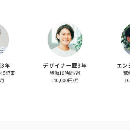
3年
デザイナー歴3年
エン
事×5記事
稼働10時間/週
稼
/月
140,000円/月
1