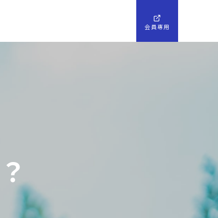
会員専用
ィ
ジュが
？
ート