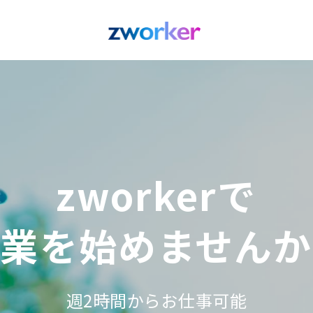
zworkerで
会員専用コミュニテ
豊富なコンシェル
副業を始めませんか
に参加しよう
仕事を徹底サポ
週2時間からお仕事可能
チャットで気軽に相談できる